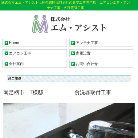
株式会社エム・アシストは神奈川県湯河原町の激安工事専門店・エアコン工事・アン
テナ工事・各種電気工事
Home
アンテナ工事
エアコン工事
家電設置
会社案内
お問い合わせ
南足柄市 T様邸 食洗器取付工事